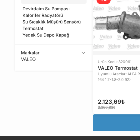
Devirdaim Su Pompası
Kalorifer Radyatörü
Su Sıcaklık Müşürü Sensörü
Termostat
Yedek Su Depo Kapağı
Markalar
VALEO
Ürün Kodu: 820061
VALEO Termostat
Uyumlu Araçlar: ALFA 
164 1.7-1.8-2.0 92>
2.123,69₺
2.360,83₺