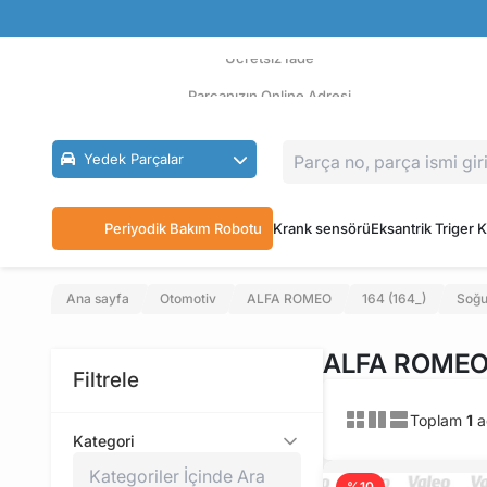
Güvenli Ödeme
Ücretsiz İade
Parçanızın Online Adresi
Yedek Parçalar
Periyodik Bakım Robotu
Krank sensörü
Eksantrik Triger K
Ana sayfa
Otomotiv
ALFA ROMEO
164 (164_)
Soğu
ALFA ROMEO 
Filtrele
Toplam
1
a
Kategori
%10