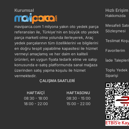
Kurumsal
Hızlı Erişim
Hakkımızda
Mesafeli Satı
maviparca.com 1 milyona yakın oto yedek parça
Sözleşmesi
referansları ile, Türkiye'nin en büyük oto yedek
parça marketi olma yolunda ilerleyerek, Araç
Teslimat Koşu
yedek parçalarının tüm özelliklerini ve bilgilerini
en doğru tespit yapabilme kapasitesi ile hizmet
Favorilerim
vermeyi amaçlamış ve her daim en kaliteli
ürünleri, en uygun fiyata tedarik etme ve satışı
İade Talepler
konusunda e-satış platformunda sanal mağaza
Toplu Yedek 
üzerinden satış yapma koşulu ile hizmet
Siparişi
vermektedir.
ÇALIŞMA SAATLERI
HAFTAIÇI
HAFTASONU
08:30 - 18:00
08:30 - 15:00
18:00 - 22:00
15:00 - 22:00