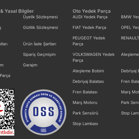
 & Yasal Bilgiler
Oto Yedek Parça
Üyelik Sözleşmesi
AUDI Yedek Parça
BMW Yed
ş
Gizlilik Sözleşmesi
FIAT Yedek Parça
OPEL Yed
PEUGEOT Yedek
RENAULT
lları
Ürün İade Şartları
Parça
Sipariş Geçmişim
VOLKSWAGEN Yedek
Ateşleme
Parça
im
Garajım
Ateşleme Bobini
Debriyaj 
Parça
Debriyaj Balatası
Fren Bala
Fren Balatası
Marş Mot
Marş Motoru
Park Sen
Park Sensörü
Stop Lam
Stop Lambası