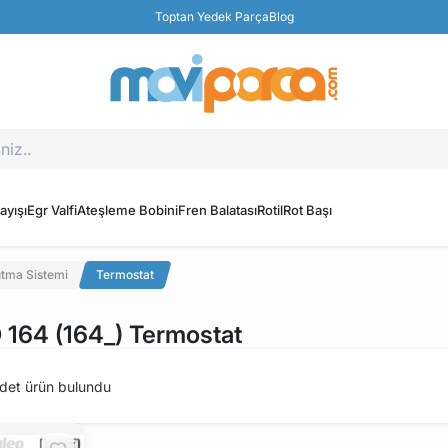
Toptan Yedek Parça
Blog
ayışı
Egr Valfi
Ateşleme Bobini
Fren Balatası
Rotil
Rot Başı
tma Sistemi
Termostat
164 (164_) Termostat
det ürün bulundu