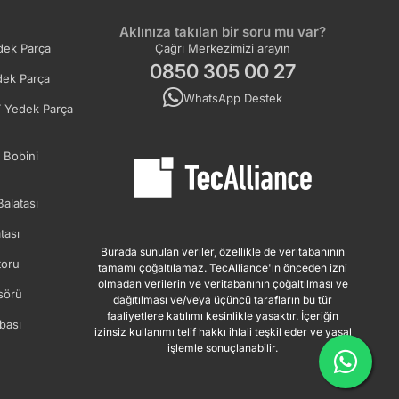
Aklınıza takılan bir soru mu var?
ek Parça
Çağrı Merkezimizi arayın
0850 305 00 27
ek Parça
WhatsApp Destek
 Yedek Parça
 Bobini
Balatası
tası
Burada sunulan veriler, özellikle de veritabanının
oru
tamamı çoğaltılamaz. TecAlliance'ın önceden izni
olmadan verilerin ve veritabanının çoğaltılması ve
sörü
dağıtılması ve/veya üçüncü tarafların bu tür
faaliyetlere katılımı kesinlikle yasaktır. İçeriğin
bası
izinsiz kullanımı telif hakkı ihlali teşkil eder ve yasal
işlemle sonuçlanabilir.