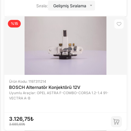
Sırala:
Gelişmiş Sıralama
%15
Ürün Kodu: 1197311214
BOSCH Alternatör Konjektörü 12V
Uyumlu Araçlar: OPEL ASTRA F-COMBO-CORSA 1.2-1.4 91-
VECTRA A-B
3.126,75₺
3.689,69₺