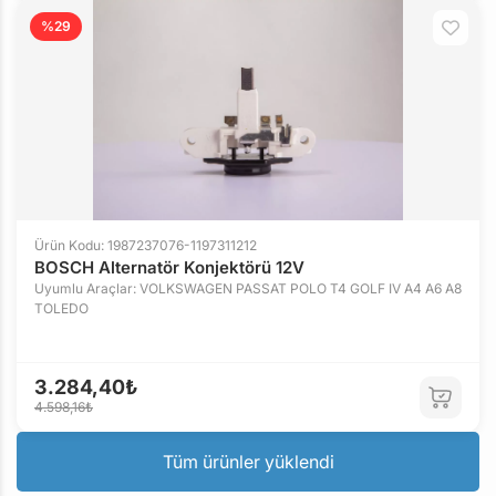
%29
Ürün Kodu: 1987237076-1197311212
BOSCH Alternatör Konjektörü 12V
Uyumlu Araçlar: VOLKSWAGEN PASSAT POLO T4 GOLF IV A4 A6 A8
TOLEDO
3.284,40₺
4.598,16₺
Tüm ürünler yüklendi