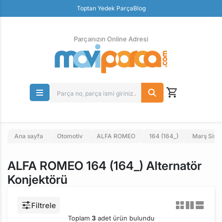
Güvenli Ödeme
Toptan Yedek Parça
Blog
Ücretsiz İade
Parçanızın Online Adresi
Ana sayfa
Otomotiv
ALFA ROMEO
164 (164_)
Marş Sist
ALFA ROMEO 164 (164_) Alternatör
Konjektörü
Filtrele
Toplam
3
adet ürün bulundu