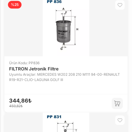
%25
Ürün Kodu: PP836
FILTRON Jetronik Filtre
Uyumlu Araçlar: MERCEDES W202 208 210 M111 94-00-RENAULT
R19-R21-CLIO-LAGUNA GOLF III
344,86₺
459,82₺