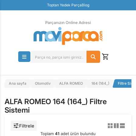
Toptan Yedek Parça
Blog
Parçanızın Online Adresi
100% Orjinal Ürün
Güvenli Ödeme
Ücretsiz İade
Parçanızın Online Adresi
Ana sayfa
Otomotiv
ALFA ROMEO
164 (164_)
Filtre Sist
ALFA ROMEO 164 (164_) Filtre
Sistemi
Filtrele
Toplam
41
adet ürün bulundu