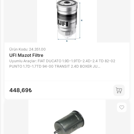
Ürün Kodu: 24.351.00
UFI Mazot Filtre
Uyumlu Araçlar: FIAT DUCATO 1.9D-1.9TD-2.4D-2.4 TD 82-02
PUNTO 1.7D-1.7TD 94-00 TRANSIT 2.4D BOXER JU...
448,69₺