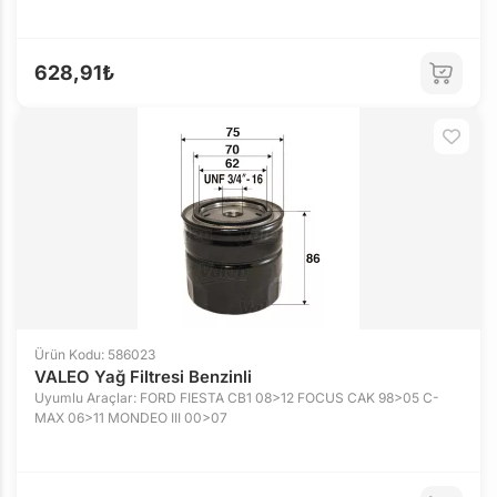
628,91₺
Ürün Kodu: 586023
VALEO Yağ Filtresi Benzinli
Uyumlu Araçlar: FORD FIESTA CB1 08>12 FOCUS CAK 98>05 C-
MAX 06>11 MONDEO III 00>07