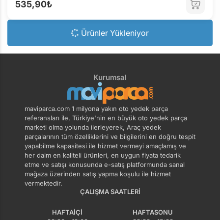
535,90₺
Ürünler Yükleniyor
Kurumsal
maviparca.com 1 milyona yakın oto yedek parça
referansları ile, Türkiye'nin en büyük oto yedek parça
marketi olma yolunda ilerleyerek, Araç yedek
parçalarının tüm özelliklerini ve bilgilerini en doğru tespit
yapabilme kapasitesi ile hizmet vermeyi amaçlamış ve
her daim en kaliteli ürünleri, en uygun fiyata tedarik
etme ve satışı konusunda e-satış platformunda sanal
mağaza üzerinden satış yapma koşulu ile hizmet
vermektedir.
ÇALIŞMA SAATLERI
HAFTAIÇI
HAFTASONU