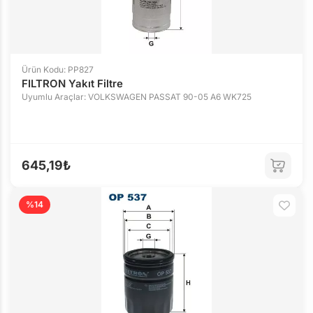
Ürün Kodu: PP827
FILTRON Yakıt Filtre
Uyumlu Araçlar: VOLKSWAGEN PASSAT 90-05 A6 WK725
645,19₺
%14