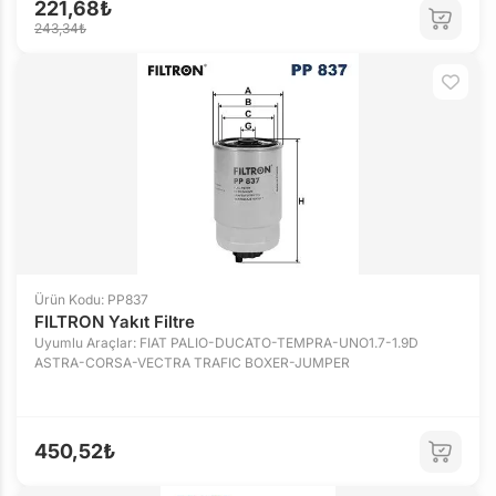
221,68₺
243,34₺
Ürün Kodu: PP837
FILTRON Yakıt Filtre
Uyumlu Araçlar: FIAT PALIO-DUCATO-TEMPRA-UNO1.7-1.9D
ASTRA-CORSA-VECTRA TRAFIC BOXER-JUMPER
450,52₺