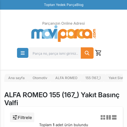
Güvenli Ödeme
Toptan Yedek Parça
Blog
Ücretsiz İade
Parçanızın Online Adresi
Ana sayfa
Otomotiv
ALFA ROMEO
155 (167_)
Yakıt Siste
ALFA ROMEO 155 (167_) Yakıt Basınç
Valfi
Filtrele
Toplam
1
adet ürün bulundu