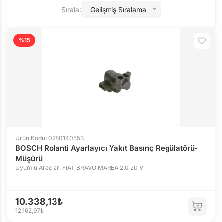
Sırala:
Gelişmiş Sıralama
%15
Ürün Kodu: 0280140553
BOSCH Rolanti Ayarlayıcı Yakıt Basınç Regülatörü-
Müşürü
Uyumlu Araçlar: FIAT BRAVO MAREA 2.0 20 V
10.338,13₺
12.162,97₺