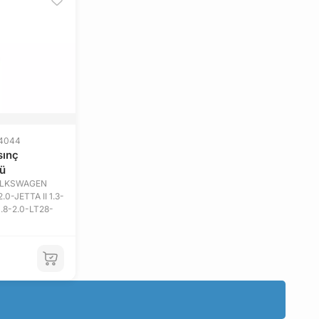
44044
ınç
ü
VOLKSWAGEN
2.0-JETTA II 1.3-
1.8-2.0-LT28-