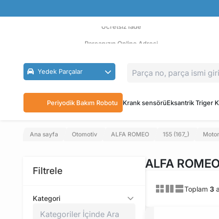
Güvenli Ödeme
Ücretsiz İade
Parçanızın Online Adresi
Yedek Parçalar
Periyodik Bakım Robotu
Krank sensörü
Eksantrik Triger K
Ana sayfa
Otomotiv
ALFA ROMEO
155 (167_)
Motor
ALFA ROMEO 
Filtrele
Toplam
3
a
Kategori