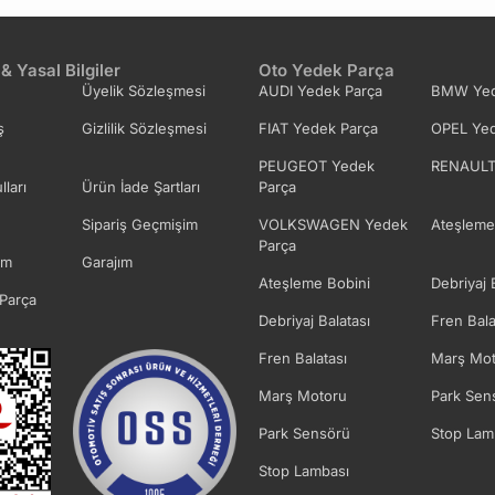
 & Yasal Bilgiler
Oto Yedek Parça
Üyelik Sözleşmesi
AUDI Yedek Parça
BMW Yed
ş
Gizlilik Sözleşmesi
FIAT Yedek Parça
OPEL Yed
PEUGEOT Yedek
RENAULT
lları
Ürün İade Şartları
Parça
Sipariş Geçmişim
VOLKSWAGEN Yedek
Ateşleme
Parça
im
Garajım
Ateşleme Bobini
Debriyaj 
Parça
Debriyaj Balatası
Fren Bala
Fren Balatası
Marş Mot
Marş Motoru
Park Sen
Park Sensörü
Stop Lam
Stop Lambası