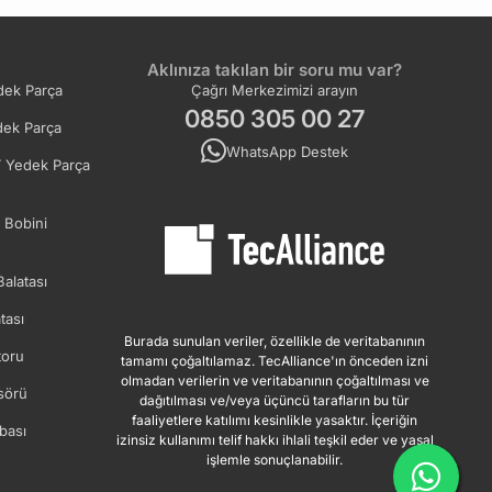
Aklınıza takılan bir soru mu var?
ek Parça
Çağrı Merkezimizi arayın
0850 305 00 27
ek Parça
WhatsApp Destek
 Yedek Parça
 Bobini
Balatası
tası
Burada sunulan veriler, özellikle de veritabanının
oru
tamamı çoğaltılamaz. TecAlliance'ın önceden izni
olmadan verilerin ve veritabanının çoğaltılması ve
sörü
dağıtılması ve/veya üçüncü tarafların bu tür
faaliyetlere katılımı kesinlikle yasaktır. İçeriğin
bası
izinsiz kullanımı telif hakkı ihlali teşkil eder ve yasal
işlemle sonuçlanabilir.