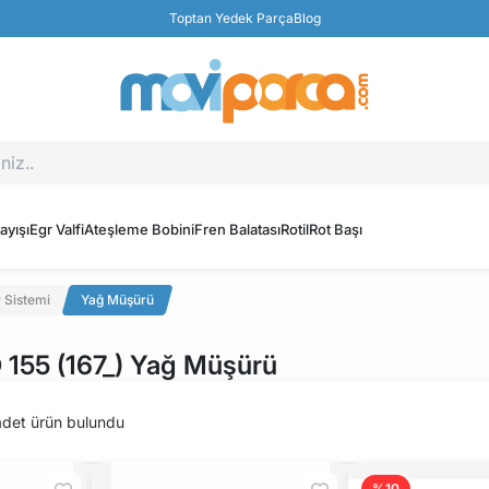
Toptan Yedek Parça
Blog
ayışı
Egr Valfi
Ateşleme Bobini
Fren Balatası
Rotil
Rot Başı
 Sistemi
Yağ Müşürü
155 (167_) Yağ Müşürü
det ürün bulundu
%10