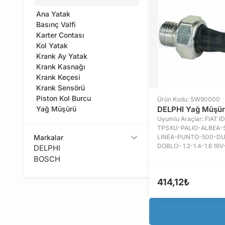
Ana Yatak
Basınç Valfi
Karter Contası
Kol Yatak
Krank Ay Yatak
Krank Kasnağı
Krank Keçesi
Krank Sensörü
Piston Kol Burcu
Ürün Kodu: SW90000
Yağ Müşürü
DELPHI Yağ Müşü
Uyumlu Araçlar: FIAT 
TPSXU-PALIO-ALBEA-
Markalar
LINEA-PUNTO-500-D
DOBLO- 1.2-1.4-1.6 16V-1
DELPHI
BOSCH
414,12₺