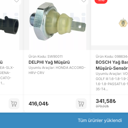
Ürün Kodu: SW90011
Ürün Kodu: 09863
rü
DELPHI Yağ Müşürü
BOSCH Yağ Bas
IDEA-SLX-
Uyumlu Araçlar: HONDA ACCORD-
Müşürü-Sensör
SIENA-
HRV-CRV
Uyumlu Araçlar: 
UCATO-
GOLF III 1.6-1.8-1.9-
...
1.6-1.8-PASSAT1.6-
35-T4...
341,58₺
416,04₺
379,02₺
Tüm ürünler yüklendi