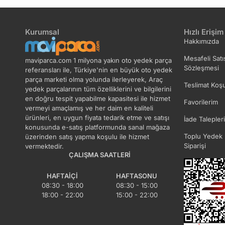
Kurumsal
Hızlı Erişim
Hakkımızda
Mesafeli Satı
maviparca.com 1 milyona yakın oto yedek parça
Sözleşmesi
referansları ile, Türkiye'nin en büyük oto yedek
parça marketi olma yolunda ilerleyerek, Araç
Teslimat Koşu
yedek parçalarının tüm özelliklerini ve bilgilerini
en doğru tespit yapabilme kapasitesi ile hizmet
Favorilerim
vermeyi amaçlamış ve her daim en kaliteli
ürünleri, en uygun fiyata tedarik etme ve satışı
İade Talepler
konusunda e-satış platformunda sanal mağaza
Toplu Yedek 
üzerinden satış yapma koşulu ile hizmet
Siparişi
vermektedir.
ÇALIŞMA SAATLERI
HAFTAIÇI
HAFTASONU
08:30 - 18:00
08:30 - 15:00
18:00 - 22:00
15:00 - 22:00