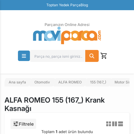
Güvenli Ödeme
Toptan Yedek Parça
Blog
Ücretsiz İade
Parçanızın Online Adresi
Ana sayfa
Otomotiv
ALFA ROMEO
155 (167_)
Motor Sist
ALFA ROMEO 155 (167_) Krank
Kasnağı
Filtrele
Toplam
1
adet ürün bulundu