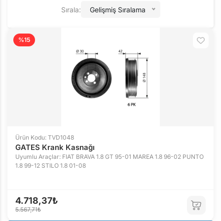
Sırala:
Gelişmiş Sıralama
%15
Ürün Kodu: TVD1048
GATES Krank Kasnağı
Uyumlu Araçlar: FIAT BRAVA 1.8 GT 95-01 MAREA 1.8 96-02 PUNTO
1.8 99-12 STILO 1.8 01-08
4.718,37₺
5.567,71₺