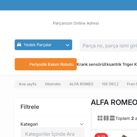
Güvenli Ödeme
Ücretsiz İade
Parçanızın Online Adresi
Yedek Parçalar
Periyodik Bakım Robotu
Krank sensörü
Eksantrik Triger K
Ana sayfa
Otomotiv
ALFA ROMEO
155 (167_)
Fren 
ALFA ROMEO 1
Filtrele
Toplam
2
a
Kategori
%12