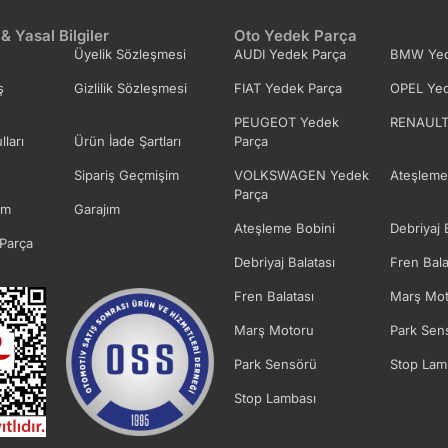
 & Yasal Bilgiler
Oto Yedek Parça
Üyelik Sözleşmesi
AUDI Yedek Parça
BMW Yed
ş
Gizlilik Sözleşmesi
FIAT Yedek Parça
OPEL Yed
PEUGEOT Yedek
RENAULT
lları
Ürün İade Şartları
Parça
Sipariş Geçmişim
VOLKSWAGEN Yedek
Ateşleme
Parça
im
Garajım
Ateşleme Bobini
Debriyaj 
Parça
Debriyaj Balatası
Fren Bala
Fren Balatası
Marş Mot
Marş Motoru
Park Sen
Park Sensörü
Stop Lam
Stop Lambası