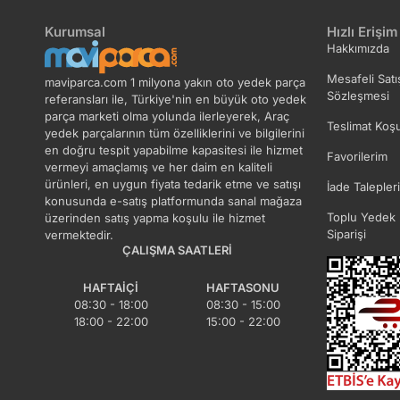
Kurumsal
Hızlı Erişim
Hakkımızda
Mesafeli Satı
maviparca.com 1 milyona yakın oto yedek parça
Sözleşmesi
referansları ile, Türkiye'nin en büyük oto yedek
parça marketi olma yolunda ilerleyerek, Araç
Teslimat Koşu
yedek parçalarının tüm özelliklerini ve bilgilerini
en doğru tespit yapabilme kapasitesi ile hizmet
Favorilerim
vermeyi amaçlamış ve her daim en kaliteli
ürünleri, en uygun fiyata tedarik etme ve satışı
İade Talepler
konusunda e-satış platformunda sanal mağaza
Toplu Yedek 
üzerinden satış yapma koşulu ile hizmet
Siparişi
vermektedir.
ÇALIŞMA SAATLERI
HAFTAIÇI
HAFTASONU
08:30 - 18:00
08:30 - 15:00
18:00 - 22:00
15:00 - 22:00