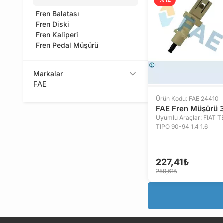
Fren Balatası
Fren Diski
Fren Kaliperi
Fren Pedal Müşürü
Markalar
FAE
Ürün Kodu: FAE 24410
FAE Fren Müşürü 3 
Uyumlu Araçlar: FIAT 
TIPO 90-94 1.4 1.6
227,41₺
259,61₺