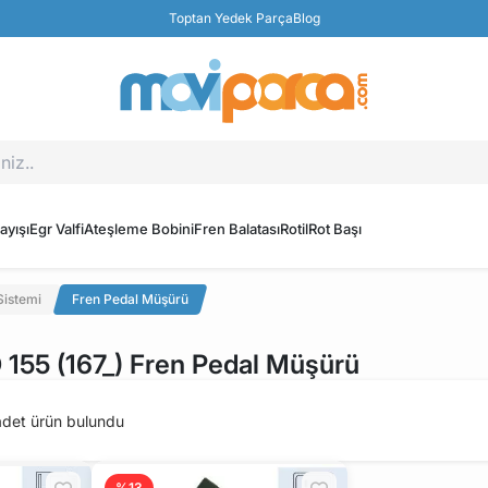
Toptan Yedek Parça
Blog
ayışı
Egr Valfi
Ateşleme Bobini
Fren Balatası
Rotil
Rot Başı
Sistemi
Fren Pedal Müşürü
55 (167_) Fren Pedal Müşürü
det ürün bulundu
%13