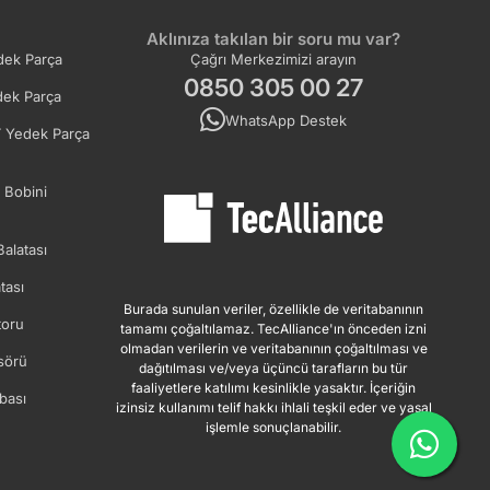
Aklınıza takılan bir soru mu var?
ek Parça
Çağrı Merkezimizi arayın
0850 305 00 27
ek Parça
WhatsApp Destek
 Yedek Parça
 Bobini
Balatası
tası
Burada sunulan veriler, özellikle de veritabanının
oru
tamamı çoğaltılamaz. TecAlliance'ın önceden izni
olmadan verilerin ve veritabanının çoğaltılması ve
sörü
dağıtılması ve/veya üçüncü tarafların bu tür
faaliyetlere katılımı kesinlikle yasaktır. İçeriğin
bası
izinsiz kullanımı telif hakkı ihlali teşkil eder ve yasal
işlemle sonuçlanabilir.