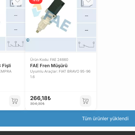
Ürün Kodu: FAE 24660
Fişli
FAE Fren Müşürü
TEMPRA
Uyumlu Araçlar: FIAT BRAVO 95-96
1.6
266,18₺
304,30₺
Tüm ürünler yüklendi