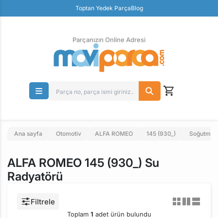
Güvenli Ödeme
Toptan Yedek Parça
Blog
Ücretsiz İade
Parçanızın Online Adresi
Ana sayfa
Otomotiv
ALFA ROMEO
145 (930_)
Soğutma S
ALFA ROMEO 145 (930_) Su
Radyatörü
Filtrele
Toplam
1
adet ürün bulundu