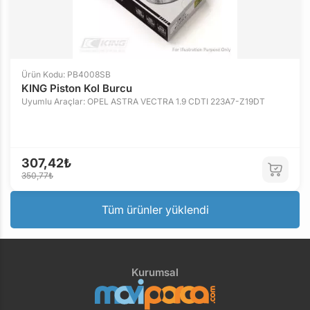
Ürün Kodu: PB4008SB
KING Piston Kol Burcu
Uyumlu Araçlar: OPEL ASTRA VECTRA 1.9 CDTI 223A7-Z19DT
307,42₺
350,77₺
Tüm ürünler yüklendi
Kurumsal