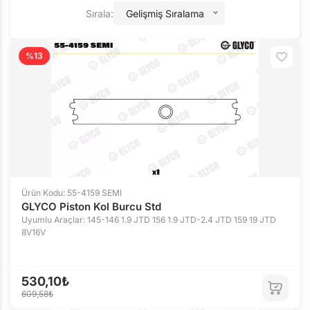
Sırala:
Gelişmiş Sıralama
%13
Ürün Kodu: 55-4159 SEMI
GLYCO Piston Kol Burcu Std
Uyumlu Araçlar: 145-146 1.9 JTD 156 1.9 JTD-2.4 JTD 159 19 JTD
8V16V
530,10₺
609,58₺