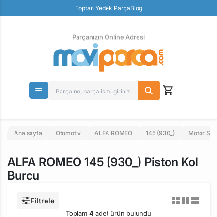
Güvenli Ödeme
Toptan Yedek Parça
Blog
Ücretsiz İade
Parçanızın Online Adresi
Ana sayfa
Otomotiv
ALFA ROMEO
145 (930_)
Motor Sis
ALFA ROMEO 145 (930_) Piston Kol
Burcu
Filtrele
Toplam
4
adet ürün bulundu