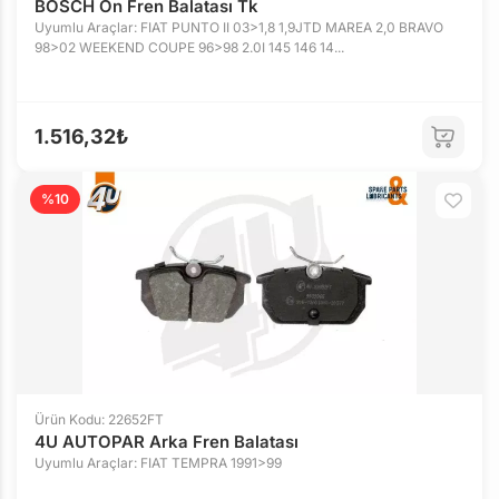
BOSCH Ön Fren Balatası Tk
Uyumlu Araçlar: FIAT PUNTO II 03>1,8 1,9JTD MAREA 2,0 BRAVO
98>02 WEEKEND COUPE 96>98 2.0I 145 146 14...
1.516,32₺
%10
Ürün Kodu: 22652FT
4U AUTOPAR Arka Fren Balatası
Uyumlu Araçlar: FIAT TEMPRA 1991>99