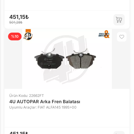
451,15₺
501,28₺
%10
Ürün Kodu: 22662FT
4U AUTOPAR Arka Fren Balatası
Uyumlu Araçlar: FIAT ALFA145 1995>00
451,15₺