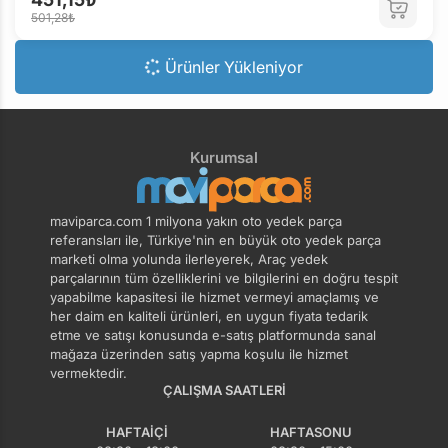
501,28₺
Ürünler Yükleniyor
Kurumsal
maviparca.com 1 milyona yakın oto yedek parça
referansları ile, Türkiye'nin en büyük oto yedek parça
marketi olma yolunda ilerleyerek, Araç yedek
parçalarının tüm özelliklerini ve bilgilerini en doğru tespit
yapabilme kapasitesi ile hizmet vermeyi amaçlamış ve
her daim en kaliteli ürünleri, en uygun fiyata tedarik
etme ve satışı konusunda e-satış platformunda sanal
mağaza üzerinden satış yapma koşulu ile hizmet
vermektedir.
ÇALIŞMA SAATLERI
HAFTAIÇI
HAFTASONU