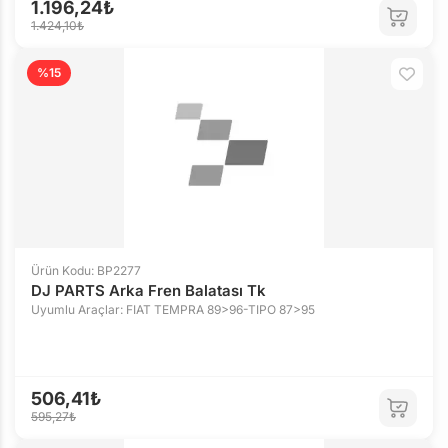
1.196,24₺
1.424,10₺
%15
Ürün Kodu: BP2277
DJ PARTS Arka Fren Balatası Tk
Uyumlu Araçlar: FIAT TEMPRA 89>96-TIPO 87>95
506,41₺
595,27₺