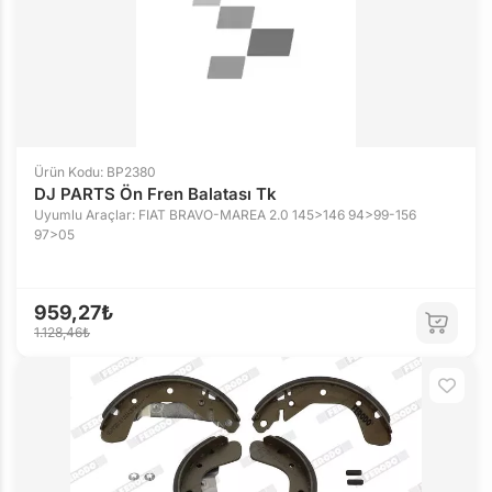
Ürün Kodu: BP2380
DJ PARTS Ön Fren Balatası Tk
Uyumlu Araçlar: FIAT BRAVO-MAREA 2.0 145>146 94>99-156
97>05
959,27₺
1.128,46₺