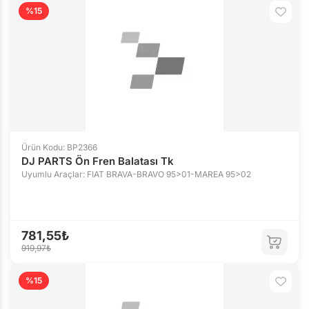
%15
Ürün Kodu: BP2366
DJ PARTS Ön Fren Balatası Tk
Uyumlu Araçlar: FIAT BRAVA-BRAVO 95>01-MAREA 95>02
781,55₺
919,97₺
%15