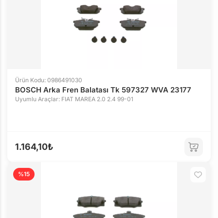
Ürün Kodu: 0986491030
BOSCH Arka Fren Balatası Tk 597327 WVA 23177
Uyumlu Araçlar: FIAT MAREA 2.0 2.4 99-01
1.164,10₺
%15