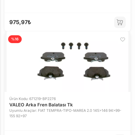
975,97₺
%16
Ürün Kodu: 671219-BP2276
VALEO Arka Fren Balatası Tk
Uyumlu Araçlar: FIAT TEMPRA-TIPO-MAREA 2.0 145>146 94>99-
155 92>97