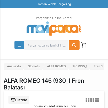
Toptan Yedek Parça
Blog
Parçanızın Online Adresi
100% Orjinal Ürün
Güvenli Ödeme
Ücretsiz İade
Parçanızın Online Adresi
Ana sayfa
Otomotiv
ALFA ROMEO
145 (930_)
Fren Sist
ALFA ROMEO 145 (930_) Fren
Balatası
Filtrele
Toplam
25
adet ürün bulundu