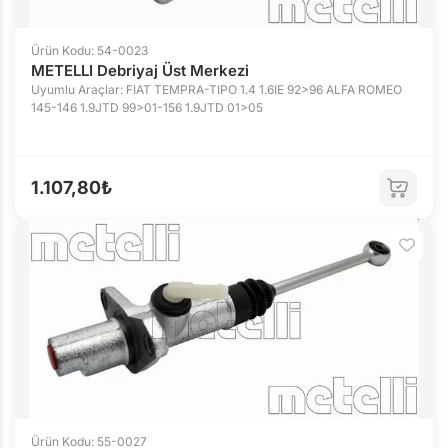
Ürün Kodu: 54-0023
METELLI Debriyaj Üst Merkezi
Uyumlu Araçlar: FIAT TEMPRA-TIPO 1.4 1.6IE 92>96 ALFA ROMEO
145-146 1.9JTD 99>01-156 1.9JTD 01>05
1.107,80₺
Ürün Kodu: 55-0027