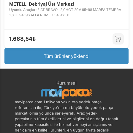
METELLI Debriyaj Üst Merkezi
Uyumlu Araçlar: FIAT BRAVO I 2,0HGT 20V 95-98 MAREA TEMPRA
1,8 I,E 94-96 ALFA ROMEO 1,4 96-01
1.688,54₺
Tüm ürünler yüklendi
Kurumsal
maviparca.com 1 milyona yakın oto yedek parça
referansları ile, Türkiye'nin en büyük oto yedek parça
marketi olma yolunda ilerleyerek, Araç yedek
parçalarının tüm özelliklerini ve bilgilerini en doğru tespit
yapabilme kapasitesi ile hizmet vermeyi amaçlamış ve
her daim en kaliteli ürünleri, en uygun fiyata tedarik