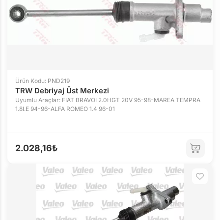
Ürün Kodu: PND219
TRW Debriyaj Üst Merkezi
Uyumlu Araçlar: FIAT BRAVOI 2.0HGT 20V 95-98-MAREA TEMPRA
1.8I.E 94-96-ALFA ROMEO 1.4 96-01
2.028,16₺