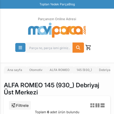
Güvenli Ödeme
Toptan Yedek Parça
Blog
Ücretsiz İade
Parçanızın Online Adresi
Ana sayfa
Otomotiv
ALFA ROMEO
145 (930_)
Debriyaj S
ALFA ROMEO 145 (930_) Debriyaj
Üst Merkezi
Filtrele
Toplam
6
adet ürün bulundu