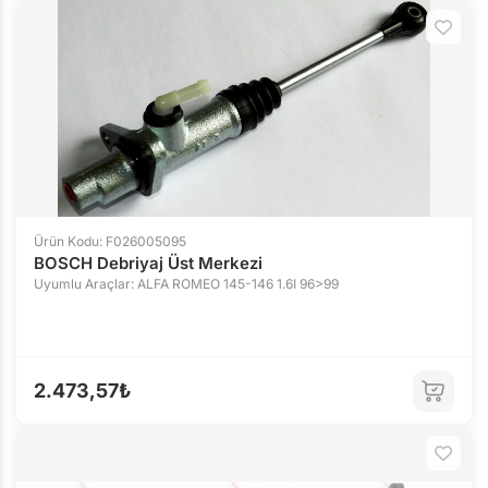
Ürün Kodu: F026005095
BOSCH Debriyaj Üst Merkezi
Uyumlu Araçlar: ALFA ROMEO 145-146 1.6I 96>99
2.473,57₺