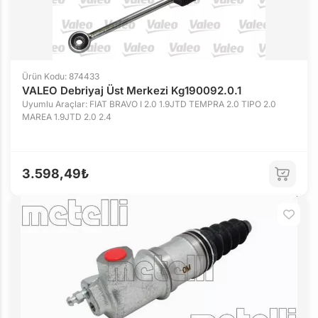
Ürün Kodu: 874433
VALEO Debriyaj Üst Merkezi Kg190092.0.1
Uyumlu Araçlar: FIAT BRAVO I 2.0 1.9JTD TEMPRA 2.0 TIPO 2.0
MAREA 1.9JTD 2.0 2.4
3.598,49₺